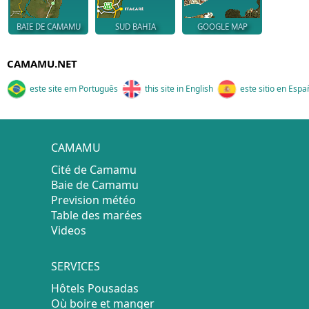
BAIE DE CAMAMU
SUD BAHIA
GOOGLE MAP
CAMAMU.NET
este site em Português
this site in English
este sitio en Espa
CAMAMU
Cité de Camamu
Baie de Camamu
Prevision météo
Table des marées
Videos
SERVICES
Hôtels Pousadas
Où boire et manger