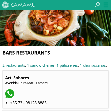
BARS RESTAURANTS
.
.
.
.
2 restaurants
1 sandwicheries
1 pâtisseries
1 churrascarias
Art' Sabores
Avenida Beira Mar - Camamu
📞 +55 73 - 98128 8883