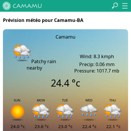
Prévision météo pour Camamu-BA
Camamu
Wind: 8.3 kmph
Patchy rain
Precip: 0.06 mm
nearby
Pressure: 1017.7 mb
24.4
°c
SUN
MON
TUE
WED
THU
24.0
°c
23.6
°c
23.0
°c
22.4
°c
22.1
°c