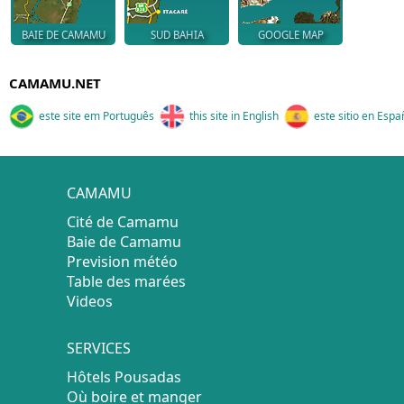
BAIE DE CAMAMU
SUD BAHIA
GOOGLE MAP
CAMAMU.NET
este site em Português
this site in English
este sitio en Espa
CAMAMU
Cité de Camamu
Baie de Camamu
Prevision météo
Table des marées
Videos
SERVICES
Hôtels Pousadas
Où boire et manger