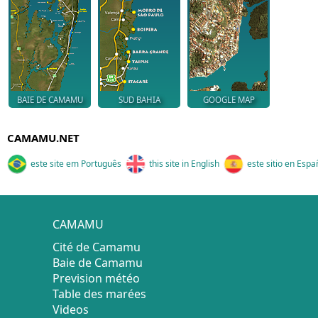
BAIE DE CAMAMU
SUD BAHIA
GOOGLE MAP
CAMAMU.NET
este site em Português
this site in English
este sitio en Espa
CAMAMU
Cité de Camamu
Baie de Camamu
Prevision météo
Table des marées
Videos