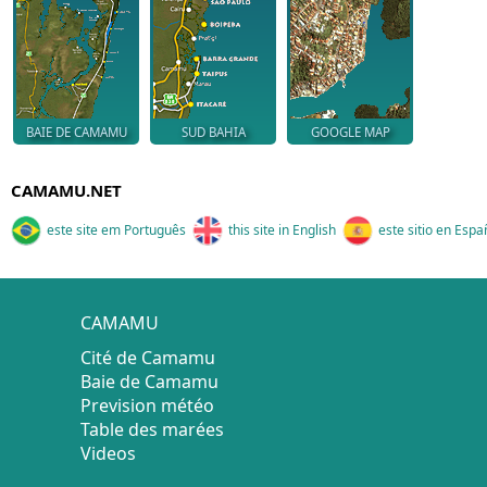
BAIE DE CAMAMU
SUD BAHIA
GOOGLE MAP
CAMAMU.NET
este site em Português
this site in English
este sitio en Espa
CAMAMU
Cité de Camamu
Baie de Camamu
Prevision météo
Table des marées
Videos