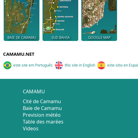
BAIE DE CAMAMU
SUD BAHIA
GOOGLE MAP
CAMAMU.NET
este site em Português
this site in English
este sitio en Espa
CAMAMU
Cité de Camamu
Baie de Camamu
Prevision météo
Table des marées
Videos