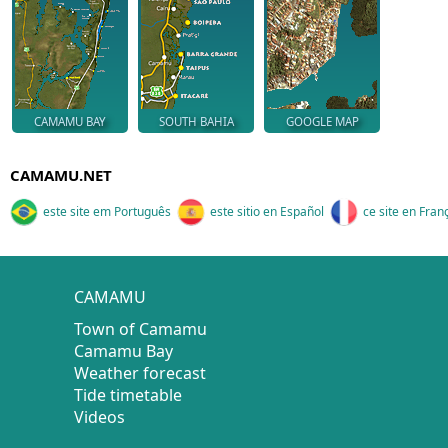
CAMAMU BAY
SOUTH BAHIA
GOOGLE MAP
CAMAMU.NET
este site em Português
este sitio en Español
ce site en Fran
CAMAMU
Town of Camamu
Camamu Bay
Weather forecast
Tide timetable
Videos