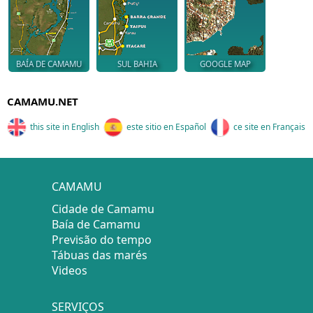
BAÍA DE CAMAMU
SUL BAHIA
GOOGLE MAP
CAMAMU.NET
this site in English
este sitio en Español
ce site en Français
CAMAMU
Cidade de Camamu
Baía de Camamu
Previsão do tempo
Tábuas das marés
Videos
SERVIÇOS